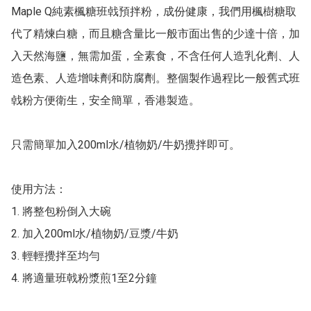
Maple Q純素楓糖班㦸預拌粉，成份健康，我們用楓樹糖取
代了精煉白糖，而且糖含量比一般市面出售的少達十倍，加
入天然海鹽，無需加蛋，全素食，不含任何人造乳化劑、人
造色素、人造增味劑和防腐劑。整個製作過程比一般舊式班
㦸粉方便衛生，安全簡單，香港製造。

只需簡單加入200ml水/植物奶/牛奶攪拌即可。

使用方法：

1. 將整包粉倒入大碗

2. 加入200ml水/植物奶/豆漿/牛奶

3. 輕輕攪拌至均勻

4. 將適量班戟粉漿煎1至2分鐘
