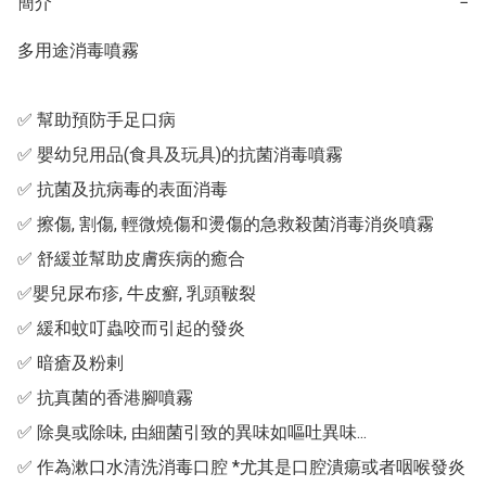
簡介
−
多用途消毒噴霧

✅ 幫助預防手足口病

✅ 嬰幼兒用品(食具及玩具)的抗菌消毒噴霧

✅ 抗菌及抗病毒的表面消毒

✅ 擦傷, 割傷, 輕微燒傷和燙傷的急救殺菌消毒消炎噴霧

✅ 舒緩並幫助皮膚疾病的癒合

✅嬰兒尿布疹, 牛皮癬, ​​乳頭皸裂

✅ 緩和蚊叮蟲咬而引起的發炎

✅ 暗瘡及粉剌

✅ 抗真菌的香港腳噴霧

✅ 除臭或除味, 由細菌引致的異味如嘔吐異味...

✅ 作為漱口水清洗消毒口腔 *尤其是口腔潰瘍或者咽喉發炎
